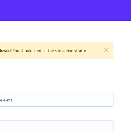
llowed!
You should contact the site administrator.